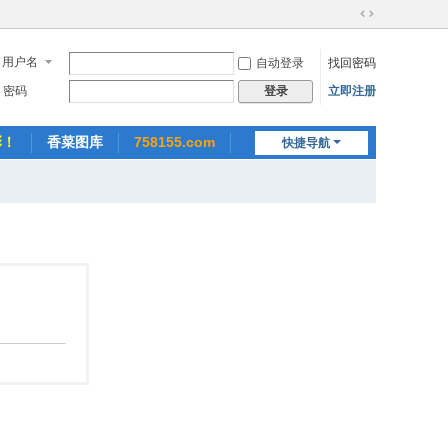
切
换
用户名
自动登录
找回密码
到
宽
密码
立即注册
登录
版
彩！
香菜图库
758155.com
快捷导航