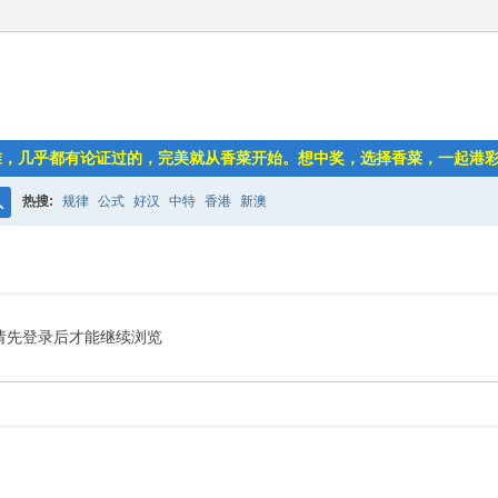
准，几乎都有论证过的，完美就从香菜开始。想中奖，选择香菜，一起港
热搜:
规律
公式
好汉
中特
香港
新澳
搜
索
请先登录后才能继续浏览