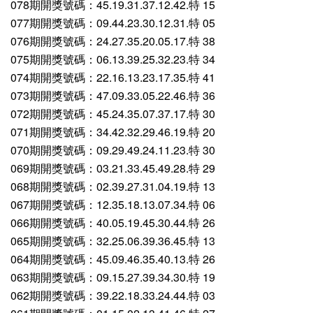
078期開獎號碼：45.19.31.37.12.42.特 15
077期開獎號碼：09.44.23.30.12.31.特 05
076期開獎號碼：24.27.35.20.05.17.特 38
075期開獎號碼：06.13.39.25.32.23.特 34
074期開獎號碼：
22.16.13.23.17.35.特 41
073期開獎號碼：47.09.33.05.22.46.特 36
072期開獎號碼
：
45.24.35.07.37.17.特 30
071期開獎號碼：
34.42.32.29.46.19.特 20
070期開獎號碼：
09.29.49.24.11.23.特 30
069期開獎號碼：
03.21.33.45.49.28.特 29
068期開獎號碼：
02.39.27.31.04.19.特 13
067期開獎號碼：
12.35.18.13.07.34.特 06
066期開獎號碼：
40.05.19.45.30.44.特 26
065期開獎號碼：
32.25.06.39.36.45.特 13
064期開獎號碼：45.09.46.35.40.13.特 26
063期開獎號碼：
09.15.27.39.34.30.特 19
062期開獎號碼：
39.22.18.33.24.44.特 03