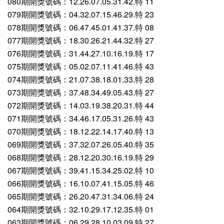
080期開獎號碼：12.26.07.05.31.42.特 11
079期開獎號碼：04.32.07.15.46.29.特 23
078期開獎號碼：06.47.45.01.41.37.特 08
077期開獎號碼：18.30.26.21.44.32.特 27
076期開獎號碼：31.44.27.10.16.19.特 17
075期開獎號碼：05.02.07.11.41.46.特 43
074期開獎號碼：21.07.38.18.01.33.特 28
073期開獎號碼：37.48.34.49.05.43.特 27
072期開獎號碼：14.03.19.38.20.31.特 44
071期開獎號碼：34.46.17.05.31.26.特 43
070期開獎號碼：18.12.22.14.17.40.特 13
069期開獎號碼：37.32.07.26.05.40.特 35
068期開獎號碼：28.12.20.30.16.19.特 29
067期開獎號碼：39.41.15.34.25.02.特 10
066期開獎號碼：16.10.07.41.15.05.特 46
065期開獎號碼：26.20.47.31.34.06.特 24
064期開獎號碼：32.10.29.17.12.35.特 01
063期開獎號碼：06.29.28.10.03.09.特 27