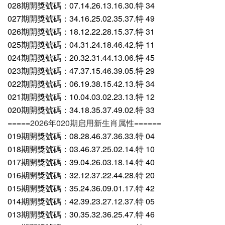
028期開獎號碼：07.14.26.13.16.30.特 34
027期開獎號碼：34.16.25.02.35.37.特 49
026期開獎號碼：18.12.22.28.15.37.特 31
025期開獎號碼：04.31.24.18.46.42.特 11
024期開獎號碼：20.32.31.44.13.06.特 45
023期開獎號碼
：47.37.15.46.39.05.特 29
022期開獎號碼：06.19.38.15.42.13.特 34
021期開獎號碼：10.04.03.02.23.13.特 12
020期開獎號碼：34.18.35.37.49.02.特 33
=====2026年020期启用新生肖属性======
019期開獎號碼：08.28.46.37.36.33.特 04
018期開獎號碼：03.46.37.25.02.14.特 10
017期開獎號碼：39.04.26.03.18.14.特 40
016期開獎號碼：32.12.37.22.44.28.特 20
015期開獎號碼：35.24.36.09.01.17.特 42
014期開獎號碼：42.39.23.27.12.37.特 05
013期開獎號碼：30.35.32.36.25.47.特 46