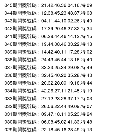
045期開獎號碼：21.42.46.36.04.16.特 09
044期開獎號碼：12.38.45.23.48.37.特 08
043期開獎號碼：04.11.44.10.02.26.特 40
042期開獎號碼：17.39.20.46.27.32.特 34
041期開獎號碼：06.28.44.46.14.12.特 15
040期開獎號碼：19.44.08.46.33.22.特 18
039期開獎號碼：14.42.40.11.17.28.特 02
038期開獎號碼：24.43.45.44.13.16.特 40
037期開獎號碼：33.23.25.34.29.08.特 49
036期開獎號碼：32.45.40.20.35.28.特 43
035期開獎號碼：20.32.28.09.19.18.特 44
034期開獎號碼：42.26.27.11.21.45.特 19
033期開獎號碼：27.12.23.28.37.17.特 03
032期開獎號碼：26.06.22.44.49.09.特 07
031期開獎號碼：09.47.18.11.05.23.特 24
030期開獎號碼：06.08.45.02.41.33.特 48
029期開獎號碼：22.18.45.16.28.49.特 13