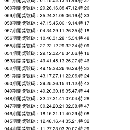
061期開獎號碼：
01.15.02.13.41.46.特 27
060期開獎號碼：29.28.16.38.47.12.特 26
059期開獎號碼：
35.24.21.05.06.16.特 33
058期開獎號碼：
47.15.45.06.19.14.特 17
057期開獎號碼：
04.34.29.11.26.35.特 18
056期開獎號碼：
10.40.31.28.15.34.特 48
055期開獎號碼：
27.22.12.29.32.34.特 09
054期開獎號碼：
29.12.32.46.34.06.特 16
053期開獎號碼：49.41.45.13.26.27.特 46
052期開獎號碼：
49.19.28.26.46.29.特 32
051期開獎號碼：
43.17.27.11.22.06.特 24
050期開獎號碼：29.25.26.15.41.12.特 42
049期開獎號碼：
49.20.30.18.35.47.特 44
048期開獎號碼：
32.47.21.41.07.04.特 28
047期開獎號碼：
30.24.20.21.32.38.特 47
046期開獎號碼：18.15.21.11.40.29.特 08
045期開獎號碼：
12.48.16.44.35.21.特 32
044期開獎號碼：
11.27.23.03.20.07.特 29