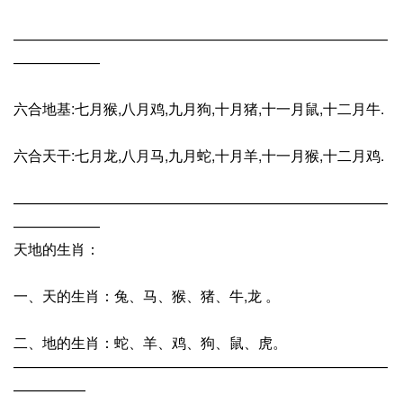
——————————————————————————
——————
六合地基:七月猴,八月鸡,九月狗,十月猪,十一月鼠,十二月牛.
六合天干:七月龙,八月马,九月蛇,十月羊,十一月猴,十二月鸡.
——————————————————————————
——————
天地的生肖：
一、天的生肖：兔、马、猴、猪、牛,龙 。
二、地的生肖：蛇、羊、鸡、狗、鼠、虎。
——————————————————————————
—————