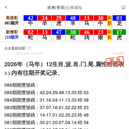
港澳(香菜)心水论坛
港彩开奖
点击重新加载
2025-3-26 14:09:45
207897
2026年（马年）12生肖.波.肖.门.尾.属性对照表
>>内有往期开奖记录、
086期開獎號碼：
085期開獎號碼：42.24.29.48.13.30.特 03
084期開獎號碼：31.16.04.11.13.33.特 38
083期開獎號碼：37.07.16.01.32.22.特 23
082期開獎號碼：14.17.01.02.35.23.特 48
081期開獎號碼：30.21.20.07.04.14.特 34