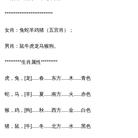
**************************
女肖：兔蛇羊鸡猪（五宫肖）；
男肖：鼠牛虎龙马猴狗。
*********生肖属性*********
虎，兔，[龙]......春......东方......木......青色
蛇，马，[羊]......夏......南方......火......赤色
猴，鸡，[狗]......秋......西方......金......白色
猪，鼠，[牛]......冬......北方......水......黑色