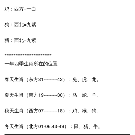
鸡：西方=一白
狗：西北=九紫
猪：西北=九紫
**************************
一年四季生肖所在的位置
春天生肖（东方31---------42）：兔、虎、龙。
夏天生肖（南方19---------30）：马、蛇、羊。
秋天生肖（西方07---------18）：鸡、猴、狗。
冬天生肖（北方01-06.43-49）：鼠、猪、牛。
——————————————————————————