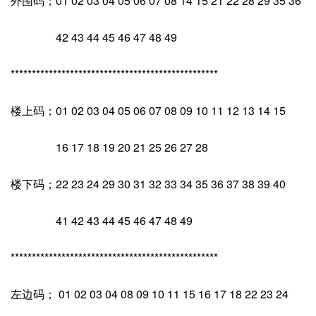
外围码；01 02 03 04 05 06 07 08 14 15 21 22 28 29 35 36
42 43 44 45 46 47 48 49
*************************************************
楼上码；01 02 03 04 05 06 07 08 09 10 11 12 13 14 15
16 17 18 19 20 21 25 26 27 28
楼下码；22 23 24 29 30 31 32 33 34 35 36 37 38 39 40
41 42 43 44 45 46 47 48 49
*************************************************
左边码； 01 02 03 04 08 09 10 11 15 16 17 18 22 23 24