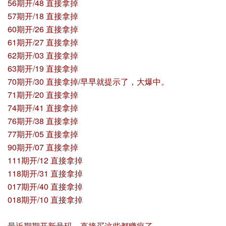
56期开/48 直接拿掉
57期开/18 直接拿掉
60期开/26 直接拿掉
61期开/27 直接拿掉
62期开/03 直接拿掉
63期开/19 直接拿掉
70期开/30 直接拿掉/早早就提示了，大爆中。
71期开/20 直接拿掉
74期开/41 直接拿掉
76期开/38 直接拿掉
77期开/05 直接拿掉
90期开/07 直接拿掉
111期开/12 直接拿掉
118期开/31 直接拿掉
017期开/40 直接拿掉
018期开/10 直接拿掉
最近期期开新号码，直接买这些都赚疯了。。