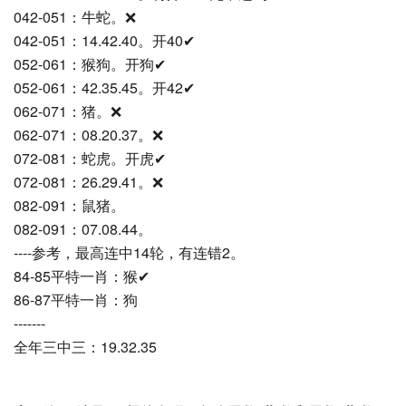
042-051：牛蛇。❌
042-051：14.42.40。开40✔
052-061：猴狗。开狗✔
052-061：42.35.45。开42✔
062-071：猪。❌
062-071：08.20.37。❌
072-081：蛇虎。开虎✔
072-081：26.29.41。❌
082-091：鼠猪。
082-091：07.08.44。
----参考，最高连中14轮，有连错2。
84-85平特一肖：猴✔
86-87平特一肖：狗
-------
全年三中三：19.32.35